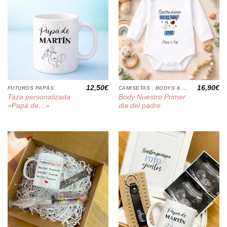
12,50
€
16,90
€
FUTUROS PAPÁS
CAMISETAS , BODYS & COJINES
Taza personalizada
Body Nuestro Primer
»Papá de…»
dia del padre