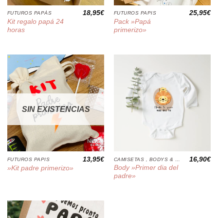
18,95
€
25,95
€
FUTUROS PAPÁS
FUTUROS PAPIS
Kit regalo papá 24
Pack »Papá
horas
primerizo»
SIN EXISTENCIAS
13,95
€
16,90
€
FUTUROS PAPIS
CAMISETAS , BODYS & COJINES
Body »Primer dia del
»Kit padre primerizo»
padre»