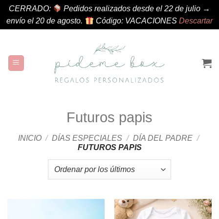
CERRADO:
Pedidos realizados desde el 22 de julio →
envío el 20 de agosto.
Código: VACACIONES
Descartar
Saltar
al
contenido
Futuros papis
INICIO
/
DÍAS ESPECIALES
/
DÍA DEL PADRE
/
FUTUROS PAPIS