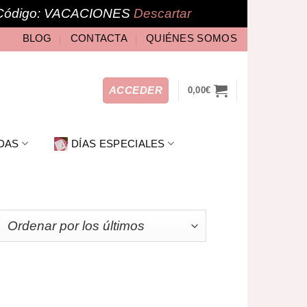
🎁 Código: VACACIONES
Descartar
BLOG
CONTACTA
QUIÉNES SOMOS
ACCEDER
0,00
€
DAS
DÍAS ESPECIALES
denado
imos