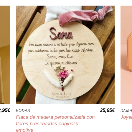
2,95
€
25,95
€
BODAS
DAMA
Placa de madera personalizada con
Joyer
flores preservadas original y
emotiva