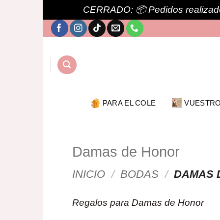
CERRADO: 📦 Pedidos realizado
Saltar
al
contenido
PARA EL COLE
VUESTRO
Damas de Honor
INICIO
/
BODAS
/
DAMAS 
Regalos para Damas de Honor