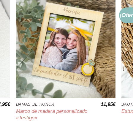
¡Ofer
4,95
€
11,95
€
DAMAS DE HONOR
BAUT
Marco de madera personalizado
Estu
«Testigo»