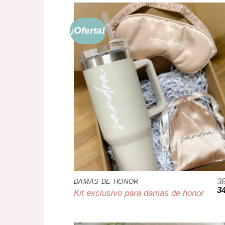
¡Oferta!
3
DAMAS DE HONOR
El
3
Kit exclusivo para damas de honor
pr
or
er
38