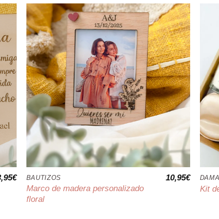
3,95
€
10,95
€
BAUTIZOS
DAMA
Marco de madera personalizado
Kit 
floral