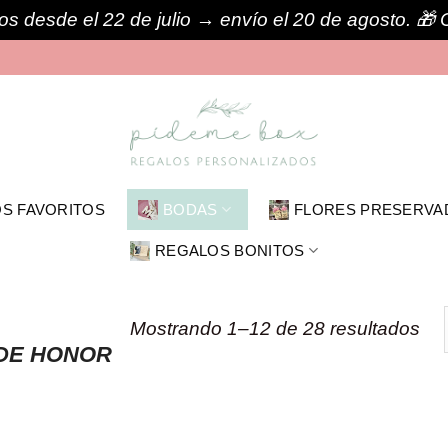
s desde el 22 de julio → envío el 20 de agosto. 
S FAVORITOS
BODAS
FLORES PRESERVA
REGALOS BONITOS
Or
Mostrando 1–12 de 28 resultados
DE HONOR
por
los
últ