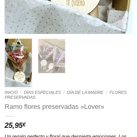
INICIO
/
DÍAS ESPECIALES
/
DÍA DE LA MADRE
/
FLORES
PRESERVADAS
Ramo flores preservadas »Lover»
25,95
€
Un regalo perfecto y floral que despierta emociones. Los