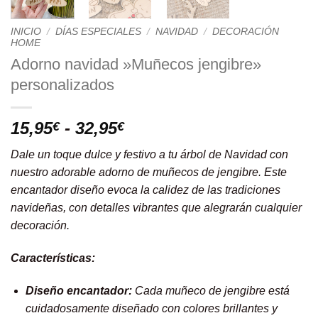
INICIO
/
DÍAS ESPECIALES
/
NAVIDAD
/
DECORACIÓN
HOME
Adorno navidad »Muñecos jengibre»
personalizados
Rango
15,95
-
32,95
€
€
de
Dale un toque dulce y festivo a tu árbol de Navidad con
precios:
nuestro adorable adorno de muñecos de jengibre. Este
desde
encantador diseño evoca la calidez de las tradiciones
15,95€
navideñas, con detalles vibrantes que alegrarán cualquier
hasta
decoración.
32,95€
Características:
Diseño encantador:
Cada muñeco de jengibre está
cuidadosamente diseñado con colores brillantes y