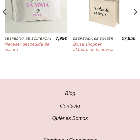
7,95
€
17,95
€
DESPEDIDA DE SOLTERO/A
DESPEDIDA DE SOLTERO/A
Neceser despedida de
Bolsa shopper
soltera
»Madre de la novia»
Blog
Contacta
Quiénes Somos