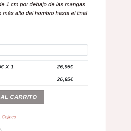
e 1 cm por debajo de las mangas
 más alto del hombro hasta el final
5
€ X 1
26,95
€
26,95
€
ersonalizados – Mini Chef & Chef cantidad
 AL CARRITO
 Cojines