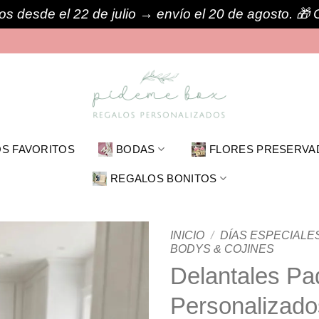
s desde el 22 de julio → envío el 20 de agosto. 
S FAVORITOS
BODAS
FLORES PRESERVA
REGALOS BONITOS
INICIO
/
DÍAS ESPECIALE
BODYS & COJINES
Delantales Pad
Personalizado