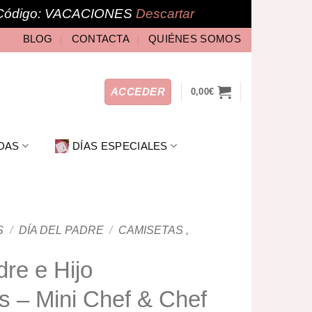
🎁 Código: VACACIONES
Descartar
BLOG
CONTACTA
QUIÉNES SOMOS
ACCEDER
0,00
€
DAS
DÍAS ESPECIALES
S
/
DÍA DEL PADRE
/
CAMISETAS ,
re e Hijo
s – Mini Chef & Chef