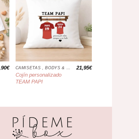
,90
€
21,95
€
CAMISETAS , BODYS & COJINES
Cojín personalizado
Pack camisetas
TEAM PAPI
personalizadas di
padre