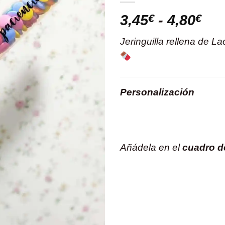
Ra
3,45
€
-
4,80
€
de
Jeringuilla rellena de L
pre
de
3,4
has
Personalización
4,8
Añádela en el
cuadro d