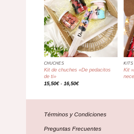
CHUCHES
KITS
Kit de chuches «De pedacitos
Kit 
de ti»
nece
Rango
15,50
€
-
16,50
€
de
precios:
desde
15,50€
hasta
16,50€
Términos y Condiciones
Preguntas Frecuentes