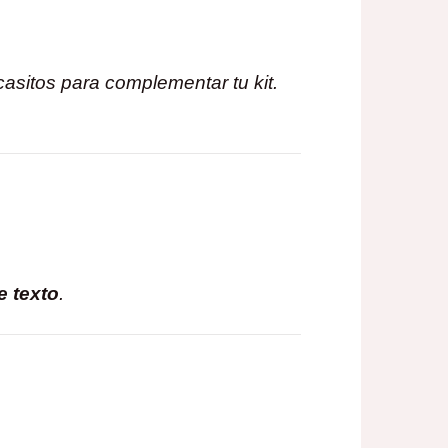
ngo
acasitos para complementar tu kit.
cios:
sde
5€
ta
0€
e texto
.