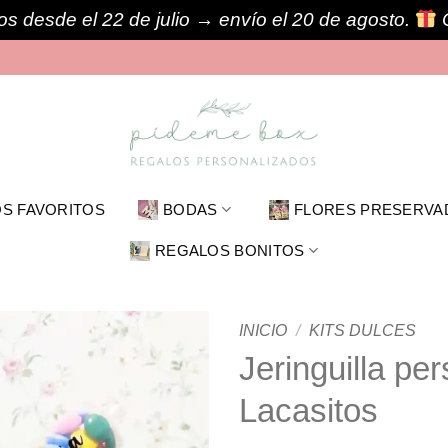
s desde el 22 de julio → envío el 20 de agosto.
S FAVORITOS
BODAS
FLORES PRESERVA
REGALOS BONITOS
INICIO
/
KITS DULCES
Jeringuilla pe
Lacasitos