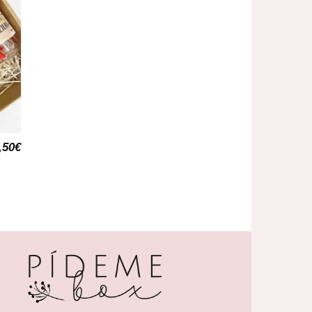
,50
€