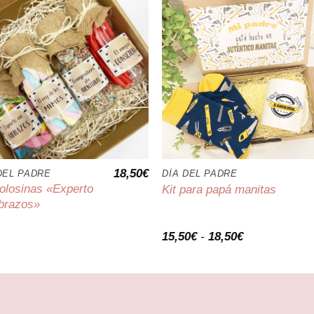
18,50
€
DEL PADRE
DÍA DEL PADRE
golosinas «Experto
Kit para papá manitas
brazos»
Rango
15,50
€
-
18,50
€
de
precios:
desde
15,50€
hasta
18,50€