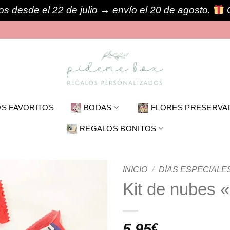
s desde el 22 de julio → envío el 20 de agosto.
S FAVORITOS
BODAS
FLORES PRESERVA
REGALOS BONITOS
INICIO
/
DÍAS ESPECIALE
Kit de nubes 
5,95
€