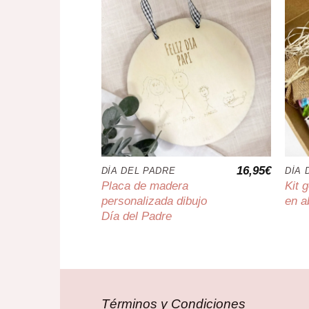
28,95
€
16,95
€
CAMISETAS , BODYS & COJINES
DÍA DEL PADRE
DÍA 
s
Placa de madera
Kit 
dia del
personalizada dibujo
en a
Día del Padre
Términos y Condiciones