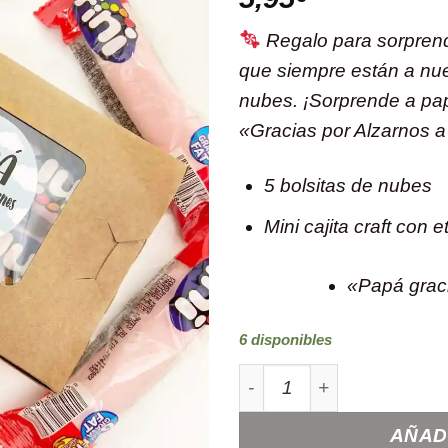
Regalo para sorprend
que siempre están a nue
nubes. ¡Sorprende a pap
«Gracias por Alzarnos a
5 bolsitas de nubes
Mini cajita craft con e
«Papá graci
6 disponibles
Kit de nubes "Gracias pap
AÑAD