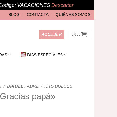
Código: VACACIONES
Descartar
BLOG
CONTACTA
QUIÉNES SOMOS
ACCEDER
0,00
€
DAS
DÍAS ESPECIALES
S
/
DÍA DEL PADRE
/
KITS DULCES
«Gracias papá»