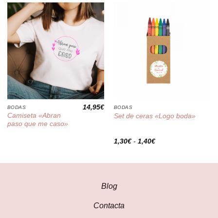
14,95
€
BODAS
BODAS
Camiseta «Abran
Set de ceras «Logo boda»
paso que me caso»
Rango
1,30
€
-
1,40
€
de
precios:
desde
1,30€
hasta
1,40€
Blog
Contacta