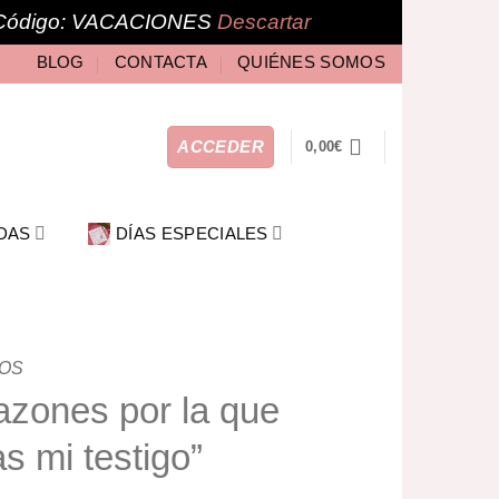
🎁 Código: VACACIONES
Descartar
BLOG
CONTACTA
QUIÉNES SOMOS
ACCEDER
0,00
€
DAS
DÍAS ESPECIALES
GOS
zones por la que
s mi testigo”