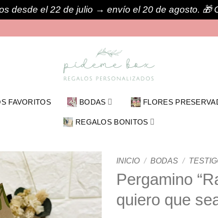
s desde el 22 de julio → envío el 20 de agosto. 
S FAVORITOS
BODAS
FLORES PRESERVA
REGALOS BONITOS
INICIO
/
BODAS
/
TESTI
Pergamino “Ra
quiero que sea