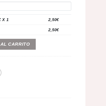
€ X 1
2,50
€
2,50
€
 que quiero que seas mi testigo” cantidad
 AL CARRITO