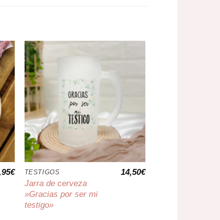
,95
€
14,50
€
TESTIGOS
BODAS
Jarra de cerveza
Kit testigo Gin T
»Gracias por ser mi
por ser nuestra t
testigo»
R
24,95
€
-
27,95
€
d