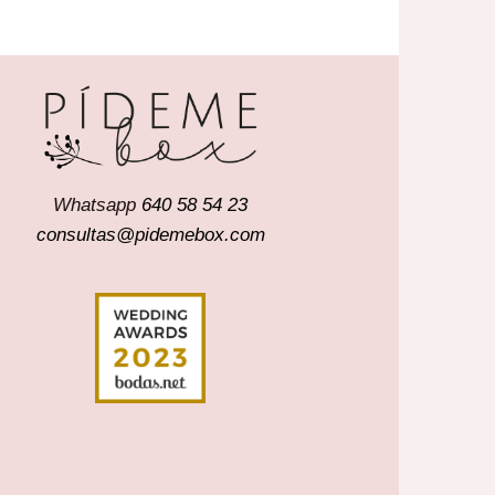
pr
d
24
ha
27
Whatsapp
640 58 54 23
consultas@pidemebox.com