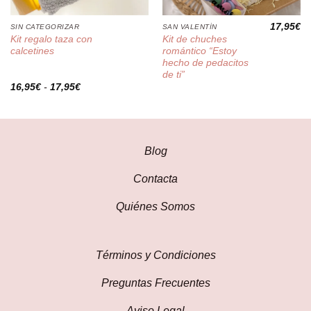
17,95
€
SIN CATEGORIZAR
SAN VALENTÍN
Kit regalo taza con
Kit de chuches
calcetines
romántico “Estoy
hecho de pedacitos
de ti”
Rango
16,95
€
-
17,95
€
de
precios:
desde
16,95€
hasta
17,95€
Blog
Contacta
Quiénes Somos
Términos y Condiciones
Preguntas Frecuentes
Aviso Legal