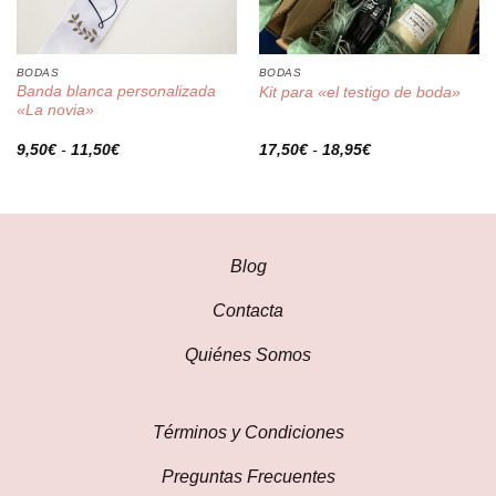
BODAS
BODAS
Banda blanca personalizada
Kit para «el testigo de boda»
«La novia»
Rango
Rango
9,50
€
-
11,50
€
17,50
€
-
18,95
€
de
de
precios:
precios:
desde
desde
9,50€
17,50€
hasta
hasta
11,50€
18,95€
Blog
Contacta
Quiénes Somos
Términos y Condiciones
Preguntas Frecuentes